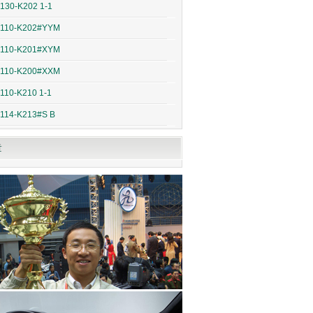
130-K202 1-1
6110-K202#YYM
6110-K201#XYM
6110-K200#XXM
110-K210 1-1
114-K213#S B
章