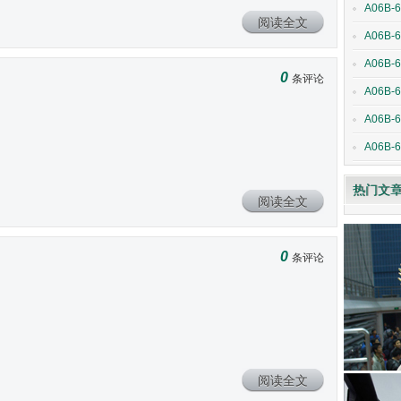
A06B-6
阅读全文
A06B-
A06B-
0
条评论
A06B-
A06B-6
A06B-6
热门文
阅读全文
0
条评论
阅读全文