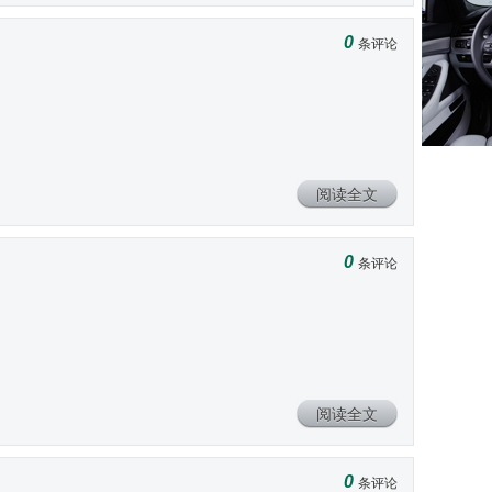
0
条评论
阅读全文
0
条评论
阅读全文
0
条评论