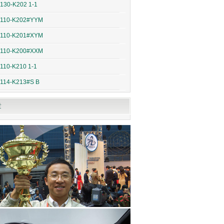
130-K202 1-1
6110-K202#YYM
6110-K201#XYM
6110-K200#XXM
110-K210 1-1
114-K213#S B
章