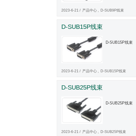
2023-6-21 /
产品中心
,
D-SUB9P线束
D-SUB15P线束
D-SUB15P线束
2023-6-21 /
产品中心
,
D-SUB15P线束
D-SUB25P线束
D-SUB25P线束
2023-6-21 /
产品中心
,
D-SUB25P线束