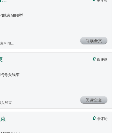
..
条评论
5P)线束MINI型
阅读全文
MINI...
束
0
条评论
15P)弯头线束
阅读全文
)弯头线束
线束
0
条评论