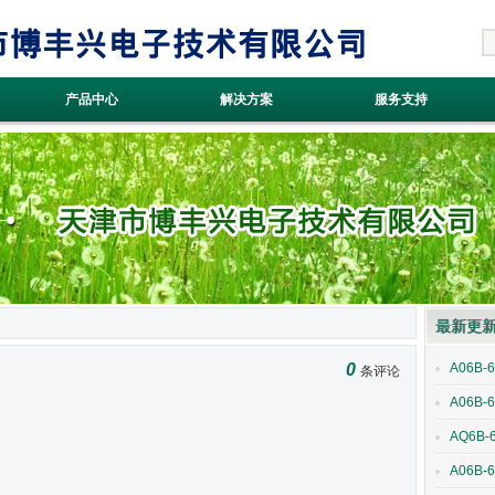
产品中心
解决方案
服务支持
最新更
0
A06B-
条评论
A06B-6
AQ6B-
A06B-6