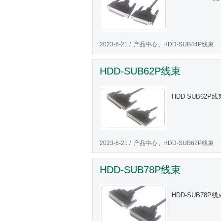
2023-6-21 /
产品中心
,
HDD-SUB44P线束
HDD-SUB62P线束
HDD-SUB62P线
2023-6-21 /
产品中心
,
HDD-SUB62P线束
HDD-SUB78P线束
HDD-SUB78P线